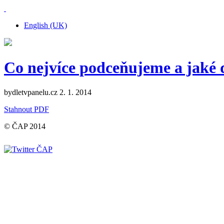
English (UK)
Co nejvíce podceňujeme a jaké 
bydletvpanelu.cz 2. 1. 2014
Stahnout PDF
© ČAP 2014