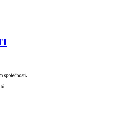
TI
m společnosti.
tů.