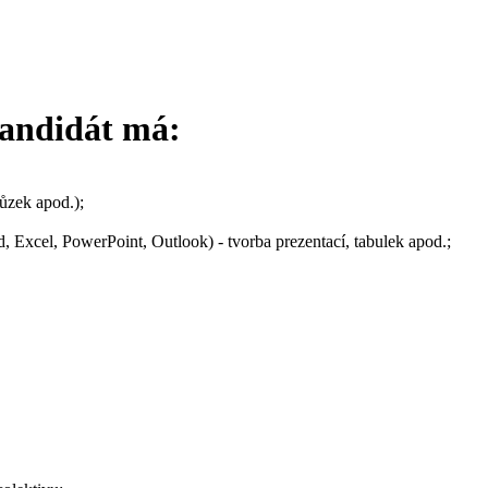
kandidát má:
ůzek apod.);
, Excel, PowerPoint, Outlook) - tvorba prezentací, tabulek apod.;